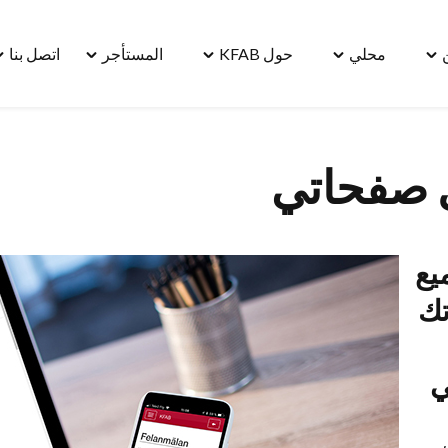
محلي
حول KFAB
المستأجر
اتصل بنا
le
Toggle
Toggle
Toggle
Toggle
"مسكن"
"محلي"
"حول
"المستأجر"
"ا
menu
menu
KFAB"
menu
بنا
u
menu
 صفحاتي
يع
تك
ي