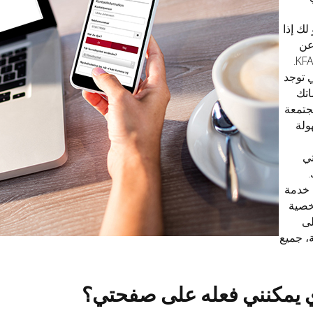
لك إذا
عن
شقة لدى KFAB.
 توجد
اتك
جتمعة
ولة
تي
خدمة
خصية
لى
، جميع
ي يمكنني فعله على صفحتي؟