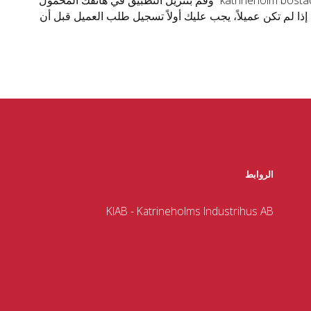
افتح AppStore أو Google Play في هاتفك المحمول أو جهازك اللوحي. ابحث عن ”katrineholm bostad” وقم بتنزيل التطبيق في هاتفك المحمول
دام BankID أو تفاصيل تسجيل دخولك. إذا لم تكن عميلاً، يجب عليك أولاً تسجيل طلب العميل قبل أن
الروابط
KIAB - Katrineholms Industrihus AB