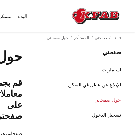
البدء
مسكن
Skip
to
content
Hem
/
صفحتي
/
المستأجر
/
حول صفحاتي
حول
صفحتي
استمارات
قم بجم
الإبلاغ عن عطل في السكن
معاملا
حول صفحاتي
على
صفحت
تسجيل الدخول
صفحاتي هي