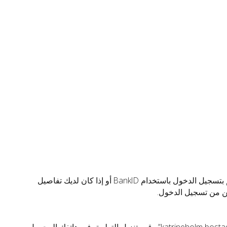
الموجودة في الزاوية اليمنى العلوية من موقعنا الإلكتروني. قم بتسجيل الدخول باستخدام BankID أو إذا كان لديك تفاصيل
كن من تسجيل الدخول.