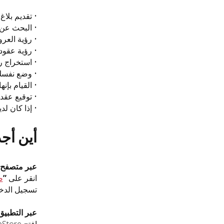
• تقديم بلا
• البحث عن
• رؤية العر
• رؤية عقود
• استخراج رقم OCR ال
• وضع نفسك
• القيام بإنه
• توقيع عقد ا
• إذا كان ل
أين أج
عبر متصفح 
انقر على
”
ص
تسجيل الدخو
عبر التطبيق