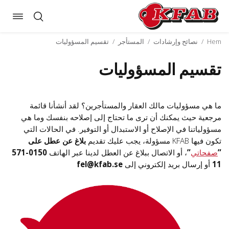
Toggle
Skip
gation
to
Hem
/
نصائح وإرشادات
/
المستأجر
/
تقسيم المسؤوليات
content
تقسيم المسؤوليات
ما هي مسؤوليات مالك العقار والمستأجرين؟ لقد أنشأنا قائمة
مرجعية حيث يمكنك أن ترى ما تحتاج إلى إصلاحه بنفسك وما هي
مسؤولياتنا في الإصلاح أو الاستبدال أو التوفير. في الحالات التي
تكون فيها KFAB مسؤولة، يجب عليك تقديم
بلاغ عن عطل على
”
صفحاتي
”
، أو الاتصال ببلاغ عن العطل لدينا عبر الهاتف
0150-571
11
أو إرسال بريد إلكتروني إلى
fel@kfab.se