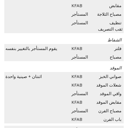
مقابض
KFAB
مصباح الثلاجة
المستأجر
تنظيف
المستأجر
ثقب التصريف
الشفاط
فلتر
KFAB
يقوم المستأجر بالتغيير بنفسه
مصباح
المستأجر
الموقد
صواني الخبز
KFAB
اثنتان + صينية واحدة
شعلات الموقد
KFAB
واقي الموقد
المستأجر
مقابض الموقد
KFAB
مصباح الفرن
المستأجر
باب الفرن
KFAB