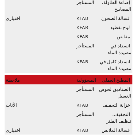
إضاءة الطاولة،
المستأجر
المصابيح
غسالة الصحون
KFAB
اختياري
لوح تقطيع
KFAB
مقابض
KFAB
انسداد في
المستأجر
مصيدة الماء
انسداد كامل في
KFAB
مصيدة الماء
المطبخ العملي
المسؤولية
ملاحظة
الصناديق لحوض
المستأجر
الغسيل
خزانة التجفيف
KFAB
الأثاث
التجفيف،
المستأجر
تنظيف الفلتر
غسالة الملابس
KFAB
اختياري