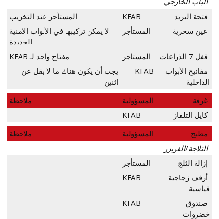
الباب الخارجي
فتحة البريد
KFAB
المستأجر عند التخريب
عين سحرية
المستأجر
لا يمكن تركيبها في الأبواب الأمنية
الجديدة
قفل 7 الذراعات
المستأجر
مفتاح واحد لـ KFAB
مفاتيح الأبواب
KFAB
يجب أن يكون هناك ما لا يقل عن
الداخلية
اثنين
غرفة
المسؤولية
ملاحظة
كايل التلفاز
KFAB
مطبخ
المسؤولية
ملاحظة
الثلاجة/الفريزر
إزالة الثلج
المستأجر
أرفف زجاجية
KFAB
قياسية
صندوق
KFAB
خضروات