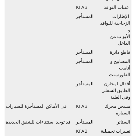
عتبات النوافذ
KFAB
الإطارات
المستأجر
الزجاجية للنوافذ
و
الأبواب من
الداخل
قاطع دائرة
المستأجر
المصابيح و
المستأجر
أنابيب
الفلورسنت
أقفال لمخازن
المستأجر
الطابق السفلي
وفي العلية
مسخن محرك
KFAB
في الأماكن المستأجرة للسيارات
السيارة
الستائر
المستأجر
قد توجد استثناءات للشقق الجديدة
تغييرات تجميلية
KFAB