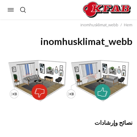
oggle
Skip
ation
to
inomhusklimat_webb
/
Hem
content
inomhusklimat_webb
نصائح وإرشادات