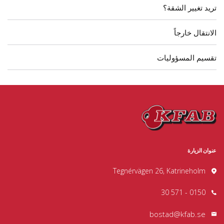
تريد تغيير الشقة؟
الانتقال خارجاً
تقسيم المسؤوليات
عنوان الزيارة
Tegnérvägen 26, Katrineholm
0150 - 571 30
bostad@kfab.se