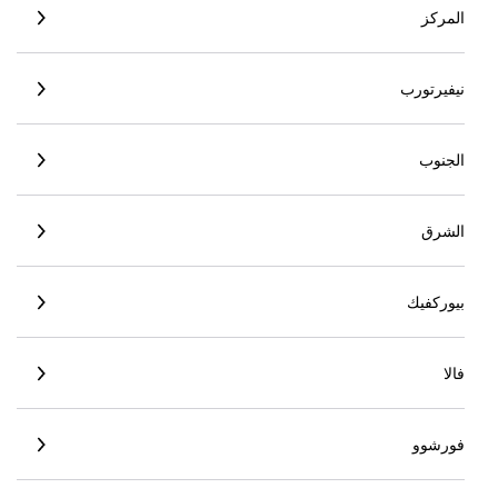
المركز
نيفيرتورب
الجنوب
الشرق
بيوركفيك
فالا
فورشوو