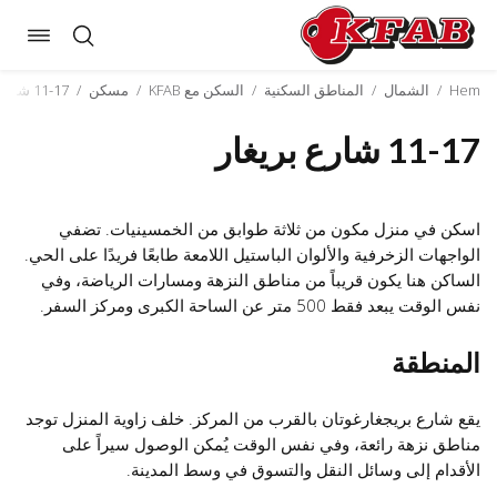
oggle
Skip
ation
to
Hem
/
الشمال
/
المناطق السكنية
/
السكن مع KFAB
/
مسكن
/
11-17 شارع بريغار
content
11-17 شارع بريغار
اسكن في منزل مكون من ثلاثة طوابق من الخمسينيات. تضفي
الواجهات الزخرفية والألوان الباستيل اللامعة طابعًا فريدًا على الحي.
الساكن هنا يكون قريباً من مناطق النزهة ومسارات الرياضة، وفي
نفس الوقت يبعد فقط 500 متر عن الساحة الكبرى ومركز السفر.
المنطقة
يقع شارع بريجغارغوتان بالقرب من المركز. خلف زاوية المنزل توجد
مناطق نزهة رائعة، وفي نفس الوقت يُمكن الوصول سيراً على
الأقدام إلى وسائل النقل والتسوق في وسط المدينة.