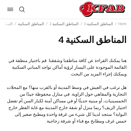
oggle
Skip
ation
to
Hem
/
المناطق السكنية 3
/
المناطق السكنية 2
/
المناطق السكنية
/
السكن مع B
content
المناطق السكنية 4
هنا يمكنك القراءة عن كافة مناطقنا وشققنا. قم باختيار منطقة في
القائمة الموجودة على اليسار لرؤية أماكن تواجد المباني السكنية
ويمكنك إجراء المزيد من البحث.
هل ترغب في العيش في وسط المدينة أو بالقرب منها؟ مع المحلات
التجارية والمقاهي حول الزاوية. في منازل محفوظة جيدًا من
الخمسينيات، أو مبنية حديثًا أو في مساكن آمنة لكبار السن.أم تفضل
اختيار الريف؟ ربما منزل أو شقة خارج المدينة مع غابة الفطر خارج
البوابة؟ ستجد لدينا كل شيء من غرفة واحدة ومطبخ صغير إلى
خمس غرف ومطابخ مع فناء أو شرفة زجاجية.