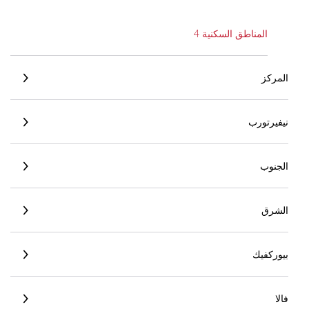
المناطق السكنية 4
المركز
نيفيرتورب
الجنوب
الشرق
بيوركفيك
فالا