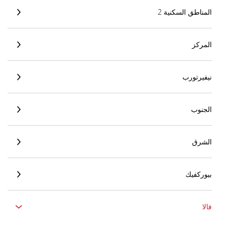
المناطق السكنية 2
المركز
نيفيرتورب
الجنوب
الشرق
بيوركفيك
فالا