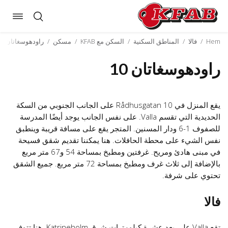
oggle
Skip
ation
to
Hem
/
فالا
/
المناطق السكنية
/
السكن مع KFAB
/
مسكن
/
راودهوسغاتان 10
content
راودهوسغاتان 10
يقع المنزل في Rådhusgatan 10 على الجانب الجنوبي من السكة
الحديدية التي تقسم Valla. على نفس الجانب يوجد أيضًا المدرسة
للصفوف 1-6 ودار المسنين. المتجر يقع على مسافة قريبة وينطبق
نفس الشيء على محطة الحافلات. هنا يمكننا تقديم شقق فسيحة
في مبنى هادئ ومريح. غرفتين ومطبخ بمساحة 54 و67 متر مربع
بالإضافة إلى ثلاث غرف ومطبخ بمساحة 72 متر مربع. جميع الشقق
تحتوي على شرفة.
فالا
تقع Valla على بعد عشرة كيلومترات شرق Katrineholm. هنا تتوفر