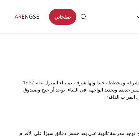
AR
ENG
SE
صفحاتي
Togg
تصل
"
men
في هذا المنزل المكون من طابقين والواقع في الجنوب الهادئ، تتميز الشقق بأنها مشرقة ومخططة جيدا ولها شرفة. تم بناء المنزل عام 1962
ر جديدة وتجديد الواجهة. في الفناء، توجد أراجيح وصندوق
المرآب الدافئ.
 توجد مدرسة ثانوية على بعد خمس دقائق سيرًا على الأقدام