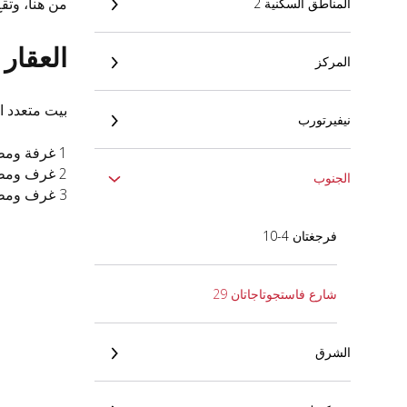
من هنا، وتق
المناطق السكنية 2
العقار
المركز
بيت متعدد 
نيفيرتورب
1 غرفة ومطبخ 33 و41 متر مربع
2 غرف ومطبخ 53 متر مربع
الجنوب
3 غرف ومطبخ 64 و73 متر مربع
فرجغتان 4-10
شارع فاستجوتاجاتان 29
الشرق