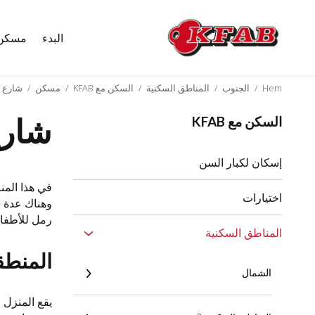
البدء
مسكن
Skip
to
content
Hem
/
الجنوب
/
المناطق السكنية
/
السكن مع KFAB
/
مسكن
/
شارع ف
شارع
السكن مع KFAB
إسكان لكبار السن
اختيارات
وهناك عدة ش
رمل للأطفال
المناطق السكنية
المنطق
الشمال
يقع المنزل 