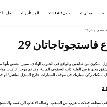
محلي
حول KFAB
المستأجر
اتصل بنا
le
Toggle
Toggle
Toggle
Toggle
"مسكن"
"محلي"
"حول
"المستأجر"
"ا
menu
menu
KFAB"
menu
بنا
استجوتاجاتان 29
u
menu
 فاستجوتاجاتان 29
قق مجهزة في العلية ذات السقوف المائلة. وقد تم مؤخراً تركيب مواسي
. يمكنك ركن سيارتك في موقف السيارات خارج المنزل مباشرةً أو في 
ة
في منطقه فيلات بالقرب من الملعب، وصالة الألعاب الرياضية والمسبح.