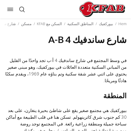
oggle
Skip
ation
to
Hem
/
بيوركفيك
/
المناطق السكنية
/
السكن مع KFAB
/
مسكن
/
شارع ساندفيك
content
شارع ساندفيك 4 A-B
في وسط المجتمع في شارع ساندفيك 4 أ-ب تجد واحدًا من القليل
من المباني السكنية متعددة العائلات في بيوركفيك، وهو مبنى صغير
يحتوي على اثني عشر شقة سكنية وتم بناؤه عام 1969، ويقدم سكنًا
هادئًا ومريحًا.
المنطقة
بيوركفيك هي مجتمع صغير يقع على شاطئ بحيرة ينغارن، على بعد
30 كم جنوب شرق كاترينهولم. تسكن هنا في قلب الطبيعة مع أماكن
سباحة جميلة ومنطقة زراعية رائعة. في المجتمع توجد روضة
ومدرسة ابتدائية (حتى الصف السادس)، محل صغير وكشك.