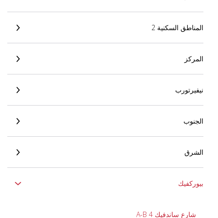
المناطق السكنية 2
المركز
نيفيرتورب
الجنوب
الشرق
بيوركفيك
شارع ساندفيك 4 A-B