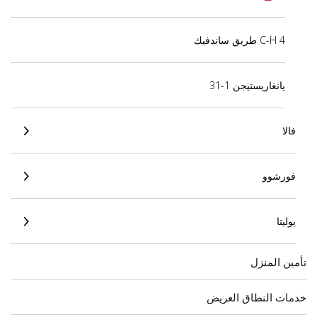
4 C-H طريق ساندفيك
يانغاريستيجن 1-31
فالا
فورشوو
يوليتا
تأمين المنزل
خدمات النطاق العريض