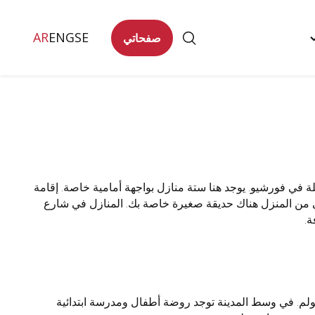
AR
ENG
SE
صفحاتي
Togg
تصل
"
men
في فورشيو. يوجد هنا ستة منازل بواجهة أمامية خاصة. إقامة
ي من المنزل هناك حديقة صغيرة خاصة بك. المنازل في شارع
بالبحيرات والغابات، يقع على بعد ٧ كم من كاترينهولم. في وسط المدينة توجد روضة أطفال ومدرسة ابتدائية