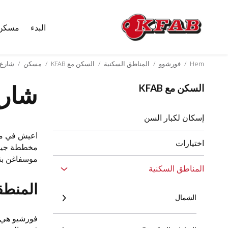
البدء
مسكن
Skip
to
content
Hem
/
فورشوو
/
المناطق السكنية
/
السكن مع KFAB
/
مسكن
/
شارع ما
شارع 
السكن مع KFAB
إسكان لكبار السن
اعيش في منز
اختيارات
مخططة جيدا 
موسفاغن بنيت في عام 1983 وتقع في شا
المناطق السكنية
المنطق
الشمال