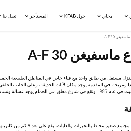
محلي
حول KFAB
المستأجر
اتصل بنا
le
Toggle
Toggle
Toggle
Toggle
"مسكن"
"محلي"
"حول
"المستأجر"
"ا
menu
menu
KFAB"
menu
بنا
سفيغن 30 A-F
u
menu
ماسفيغن 30 A-F
ل مستقل من طابق واحد مع فناء خاص في المناطق الطبيعية الجميلة 
ومريحة. في المقدمة يوجد مكان لأثاث الحديقة، وعلى الجانب الخلف
رع مغلق. في الحمام يوجد غسالة ونشافة.
ة
فورشيو هي مجتمع صغير محاط 