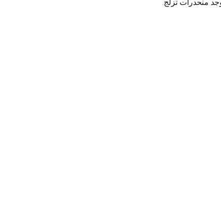
جد منحدرات تزلج.