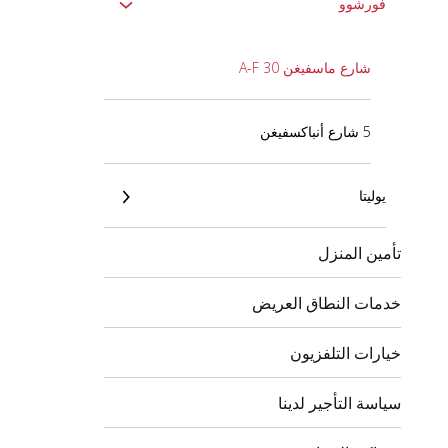
فورشوو
شارع ماسفيغن 30 A-F
5 شارع أنباكسفيغن
يوليتا
تأمين المنزل
خدمات النطاق العريض
خيارات التلفزيون
سياسة التأجير لدينا