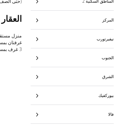
(حتى الصف ا
المناطق السكنية 2
العقار
المركز
منزل مستقل
نيفيرتورب
غرفتان بمساحة 68 م
3 غرف بمساحة 75 متر مربع
الجنوب
الشرق
بيوركفيك
فالا