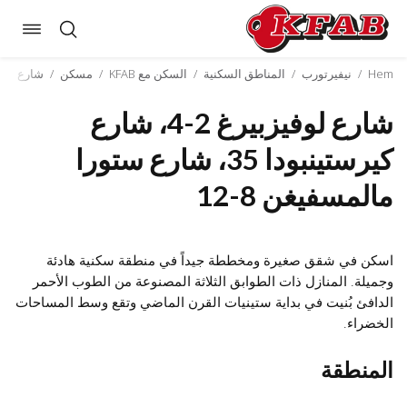
oggle
Skip
ation
to
Hem
/
نيفيرتورب
/
المناطق السكنية
/
السكن مع KFAB
/
مسكن
/
شارع لوفيزبيرغ 2-4، شارع كيرستينبودا 
content
شارع لوفيزبيرغ 2-4، شارع
كيرستينبودا 35، شارع ستورا
مالمسفيغن 8-12
اسكن في شقق صغيرة ومخططة جيداً في منطقة سكنية هادئة
وجميلة. المنازل ذات الطوابق الثلاثة المصنوعة من الطوب الأحمر
الدافئ بُنيت في بداية ستينيات القرن الماضي وتقع وسط المساحات
الخضراء.
المنطقة