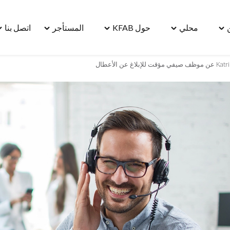
محلي
حول KFAB
المستأجر
اتصل بنا
le
Toggle
Toggle
Toggle
Toggle
"مسكن"
"محلي"
"حول
"المستأجر"
"ا
menu
menu
KFAB"
menu
بنا
u
menu