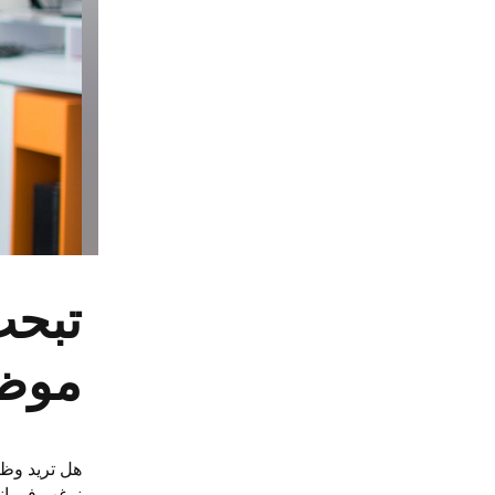
موظف
هل تريد وظي
نرغب في ان