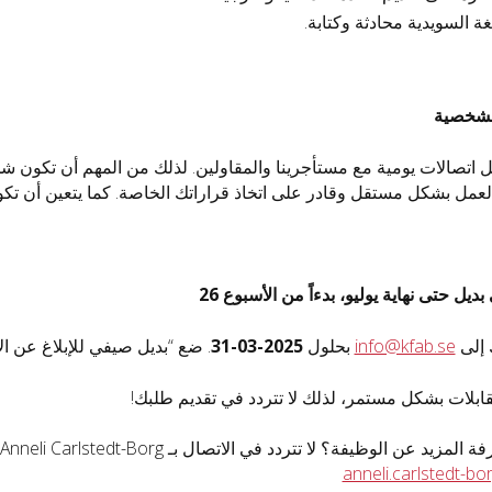
غة السويدية محادثة وكتابة.
لشخصية
 اتصالات يومية مع مستأجرينا والمقاولين. لذلك من المهم أن تكون شخص
لعمل بشكل مستقل وقادر على اتخاذ قراراتك الخاصة. كما يتعين أن تكون 
ديل حتى نهاية يوليو، بدءاً من الأسبوع 26
 إلى
info@kfab.se
بحلول
2025-03-31
. ضع “بديل صيفي للإبلاغ عن 
بلات بشكل مستمر، لذلك لا تتردد في تقديم طلبك!
ظيفة؟ لا تتردد في الاتصال بـ Anneli Carlstedt-Borg، مدير التسويق، هاتف 0150-57106 أو عبر البريد الإلكتروني
anneli.carlstedt-b