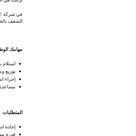
الشغف بالخ
مهامك الوظ
استلام ب
توزيع ومت
إجراء ات
مساعدة ف
المتطلبات
إجادة اس
قدرة ممت