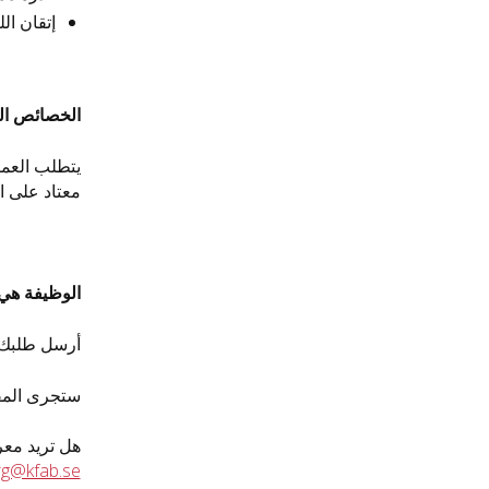
إتقان الل
الخصائص ا
يتطلب العمل
معتاد على ا
الوظيفة هي ب
أرسل طلبك
ستجرى المقا
هل تريد معرفة المزيد عن الو
org@kfab.se