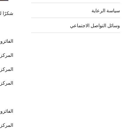
سياسة الرعاية
شكرًا ل
وسائل التواصل الاجتماعي
الفائزو
المركز 1: آنا-لينا نوردل
المركز 2: ليلى نوردل
المركز 3: جيليس نيلس
الفائزو
المركز 1: فنسنت أهو ست