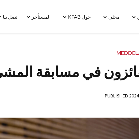
محلي
حول KFAB
المستأجر
اتصل بنا
le
Toggle
Toggle
Toggle
Toggle
"مسكن"
"محلي"
"حول
"المستأجر"
"ا
menu
menu
KFAB"
menu
بنا
u
menu
MEDDEL
ائزون في مسابقة المش
PUBLISHED 2024