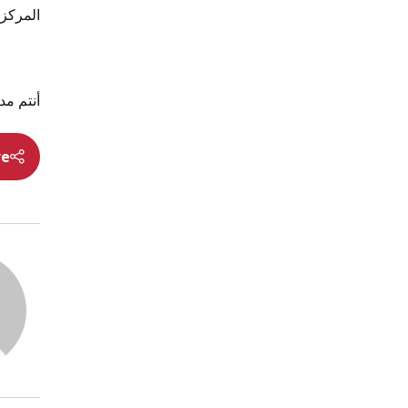
المركز 2: إريكا ساند
أنتم مد
re