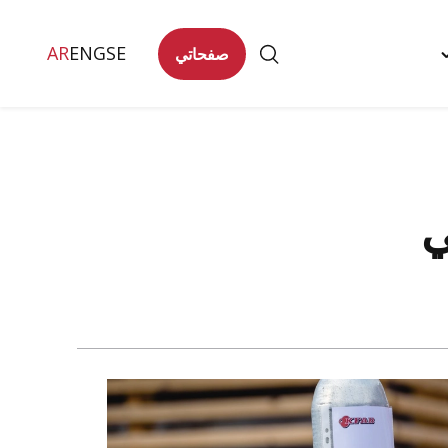
AR
ENG
SE
صفحاتي
Togg
تصل
"
men
ي