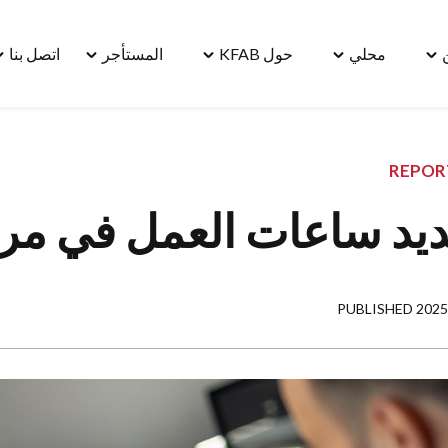
محلي
حول KFAB
المستأجر
اتصل بنا
le
Toggle
Toggle
Toggle
Toggle
"مسكن"
"محلي"
"حول
"المستأجر"
"ا
menu
menu
KFAB"
menu
بنا
u
menu
REPOR
يد ساعات العمل في مرك
PUBLISHED 2025