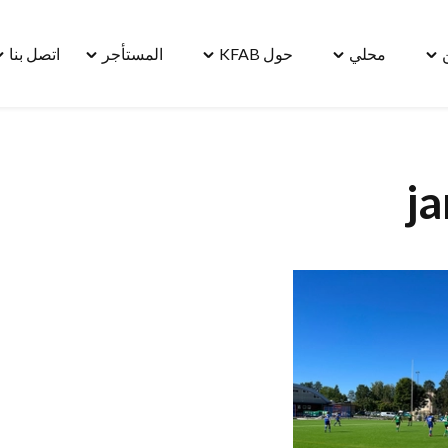
محلي
حول KFAB
المستأجر
اتصل بنا
le
Toggle
Toggle
Toggle
Toggle
"مسكن"
"محلي"
"حول
"المستأجر"
"ا
menu
menu
KFAB"
menu
بنا
u
menu
j