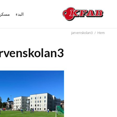
البدء
مسكن
Skip
to
content
jarvenskolan3
/
Hem
arvenskolan3