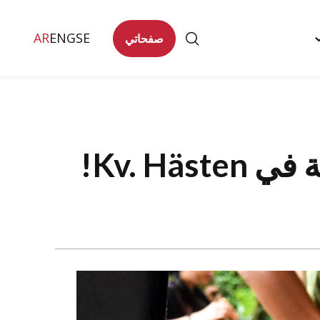
AR
ENG
SE
صفحاتي
Togg
تصل
"
men
Kv. Hä!