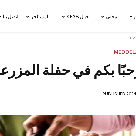
محلي
حول KFAB
المستأجر
اتصل بنا
le
Toggle
Toggle
Toggle
Toggle
"مسكن"
"محلي"
"حول
"المستأجر"
"ا
menu
menu
KFAB"
menu
بنا
u
menu
MEDDEL
ًا بكم في حفلة المزرعة في sten
PUBLISHED 2024