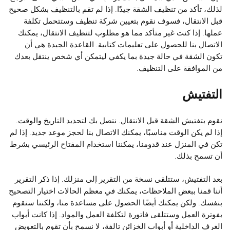
لذلك، تأكد من تنظيف الشقة جيدًا. إذا لم تقم بالتنظيف بشكل صحيح
قبل الانتقال، فسوف نقوم بتعيين شركة تنظيف وستتحمل تكلفة
عملها. إذا كنت غير متأكد مما هو مطلوب لتنظيف الانتقال، يمكنك
الاتصال بنا للحصول على تعليمات كتابية. القاعدة الجيدة هي أن
تكون الشقة في حالة جيدة بما يكفي ليتمكن أي شخص ينتقل بعدك
من الموافقة على التنظيف.
التفتيش
نقوم بتفتيش الشقة قبل الانتقال. نتصل بك لتحديد التاريخ والوقت.
إذا لم يكن الوقت مناسبًا، يمكنك الاتصال بنا لحجز موعد جديد. إذا لم
تكن في المنزل عند قدومنا، يمكننا استخدام المفتاح الرئيسي بشرط
أن تسمح بذلك.
بعد التفتيش، ستتلقى نسخة من التقرير إلى منزلك. إذا ذكر التقرير
أننا قمنا ببعض
الملاحظات، يمكنك في معظم الحالات اختيار التصحيح
بنفسك. ولكن يمكنك أيضًا الحصول على مساعدة منا، ولكننا سنقوم
بفوترة العمل وستتلقى فاتورة لتكلفة
العمل والمواد. إذا كانت أبواب
الغرف الداخلية أو أبواب الخزائن تالفة،
لا نسمح بأن تقوم بالتعويض