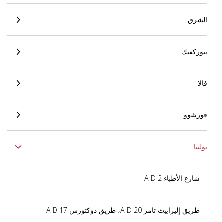
الشرق
بيوركفيك
فالا
فورشوو
يوليتا
شارع الأطباء 2 A-D
طريق إليزابيث تامز 20 A-D، طريق دوكتورس 17 A-D