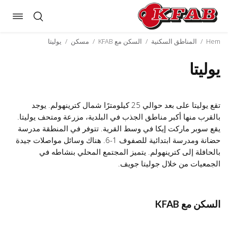
oggle
Skip
ation
to
Hem
/
المناطق السكنية
/
السكن مع KFAB
/
مسكن
/
يوليتا
content
يوليتا
تقع يوليتا على بعد حوالي 25 كيلومترًا شمال كترينهولم. يوجد
بالقرب منها أكبر مناطق الجذب في البلدية، مزرعة ومتحف يوليتا.
يقع سوبر ماركت إيكا في وسط القرية. تتوفر في المنطقة مدرسة
حضانة ومدرسة ابتدائية للصفوف 1-6. هناك وسائل مواصلات جيدة
بالحافلة إلى كترينهولم. يتميز المجتمع المحلي بنشاطه في
الجمعيات من خلال جوليتا جويف.
السكن مع KFAB