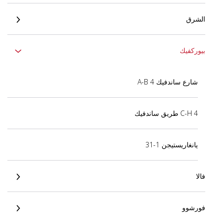
الشرق
بيوركفيك
شارع ساندفيك 4 A-B
4 C-H طريق ساندفيك
يانغاريستيجن 1-31
فالا
فورشوو