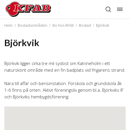
Öppn
Hoppa
navig
till
innehåll
Hem
/
Bostadsområden
/
Bo hos KFAB
/
Bostad
/
Björkvik
Björkvik
Björkvik ligger cirka tre mil sydost om Katrineholm i ett
naturskönt område med en fin badplats vid Yngarens strand.
Nära till affär och bensinstation. Förskola och grundskola åk
1-6 finns på orten. Aktivt föreningsliv genom bl.a. Björkviks IF
och Björkviks hembygdsförening.