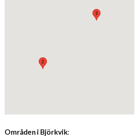
3
1
2
Områden i Björkvik: