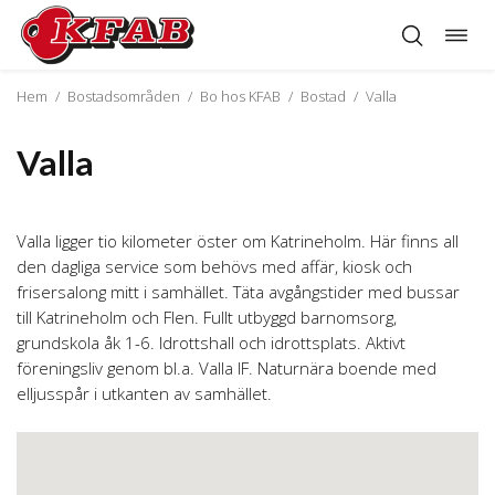
Öppn
Hoppa
navig
till
innehåll
Hem
/
Bostadsområden
/
Bo hos KFAB
/
Bostad
/
Valla
Valla
Valla ligger tio kilometer öster om Katrineholm. Här finns all
den dagliga service som behövs med affär, kiosk och
frisersalong mitt i samhället. Täta avgångstider med bussar
till Katrineholm och Flen. Fullt utbyggd barnomsorg,
grundskola åk 1-6. Idrottshall och idrottsplats. Aktivt
föreningsliv genom bl.a. Valla IF. Naturnära boende med
elljusspår i utkanten av samhället.