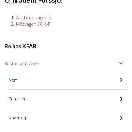
Områden i Forssjö:
Ändbäcksvägen 5
Måsvägen 30 A-F
Bo hos KFAB
Bostadsområden
Norr
Centrum
Nävertorp