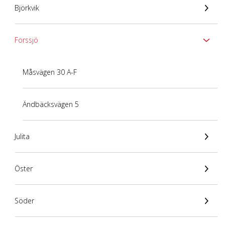
Björkvik
Forssjö
Måsvägen 30 A-F
Ändbäcksvägen 5
Julita
Öster
Söder