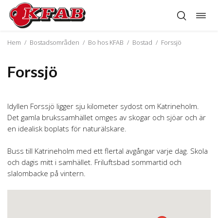
Öppn
Hoppa
navig
till
innehåll
Hem
/
Bostadsområden
/
Bo hos KFAB
/
Bostad
/
Forssjö
Forssjö
Idyllen Forssjö ligger sju kilometer sydost om Katrineholm.
Det gamla brukssamhället omges av skogar och sjöar och är
en idealisk boplats för naturälskare.
Buss till Katrineholm med ett flertal avgångar varje dag. Skola
och dagis mitt i samhället. Friluftsbad sommartid och
slalombacke på vintern.