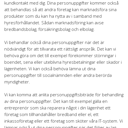
kundkontakt med dig. Dina personuppgifter kommer också
att behandlas så att andra företag kan marknadsföra sina
produkter som du kan ha nytta av i samband med
hyresförhållandet. Sådan marknadsföring kan avse
bredbandsbolag, försäkringsbolag och elbolag.
Vi behandlar också dina personuppgifter när det är
nödvändigt för att tillvarata ett rättsligt anspråk. Det kan vi
behöva göra om det till exempel förekommer störningar i
boendet, sena eller uteblivna hyresbetalningar eller skador i
lägenheten. Vi kan också behöva lämna ut dina
personuppgifter till socialnämnden eller andra berörda
myndigheter.
Vi kan komma att anlita personuppgiftsbiträde för behandling
av dina personuppgifter. Det kan till exempel gälla en
entreprenör som ska reparera något i din lägenhet ett
företag som tillhandahåller bredband eller el, ett
inkassoföretag eller ett företag som sköter våra IT-­system. Vi
lämnar också ut dina personuppgifter när det följer av lag