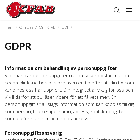
Öppn
Hoppa
navig
till
innehåll
Hem
/
Om oss
/
Om KFAB
/
GDPR
GDPR
Information om behandling av personuppgifter
Vi behandlar personuppgifter när du söker bostad, när du
sedan blir kund hos oss och även en tid efter att din tid som
kund hos oss har upphört. Din integritet är viktig för oss och
vi vill därför att du läser vidare för att få veta mer. En
personuppgift är all slags information som kan kopplas till dig
som person, till exempel namn, adress, kontaktuppgifter
som telefonnummer och e-­postadresser.
Personuppgiftsansvarig
Katrineholms Fastighets AB, Box 7, 641 21 Katrineholm med