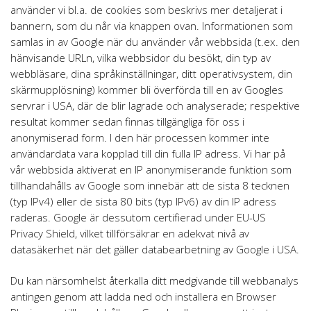
använder vi bl.a. de cookies som beskrivs mer detaljerat i
bannern, som du når via knappen ovan. Informationen som
samlas in av Google när du använder vår webbsida (t.ex. den
hänvisande URLn, vilka webbsidor du besökt, din typ av
webbläsare, dina språkinställningar, ditt operativsystem, din
skärmupplösning) kommer bli överförda till en av Googles
servrar i USA, där de blir lagrade och analyserade; respektive
resultat kommer sedan finnas tillgängliga för oss i
anonymiserad form. I den här processen kommer inte
användardata vara kopplad till din fulla IP adress. Vi har på
vår webbsida aktiverat en IP anonymiserande funktion som
tillhandahålls av Google som innebär att de sista 8 tecknen
(typ IPv4) eller de sista 80 bits (typ IPv6) av din IP adress
raderas. Google är dessutom certifierad under EU-US
Privacy Shield, vilket tillförsäkrar en adekvat nivå av
datasäkerhet när det gäller databearbetning av Google i USA.
Du kan närsomhelst återkalla ditt medgivande till webbanalys
antingen genom att ladda ned och installera en Browser