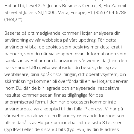
Hotjar Ltd, Level 2, St Julians Business Centre, 3, Elia Zammit
Street St Julians STJ 1000, Malta, Europe, +1 (855) 464-6788
(“Hotjar”).
Baserat på ditt medgivande kommer Hotjar analysera din
användning av vår webbsida på vårt uppdrag. För detta
använder vi bl.a. de cookies som beskrivs mer detaljerat i
bannern, som du når via knappen ovan. Informationen som
samlas in av Hotjar när du använder vår webbsida (t.ex. den
hänvisande URLn, vilka webbsidor du besökt, din typ av
webbläsare, dina språkinställningar, ditt operativsystem, din
skärmlösning) kommer bli överförda till en av Hotjars servrar
inom EU, där de blir lagrade och analyserade; respektive
resultat kommer sedan finnas tillgängliga för oss i
anonymiserad form. I den här processen kommer inte
användardata vara kopplad till din fulla IP adress. Vi har på
vår webbsida aktiverat en IP anonymiserande funktion som
tillhandahålls av Hotjar som innebär att de sista 8 tecknen
(typ IPv4) eller de sista 80 bits (typ IPv6) av din IP adress