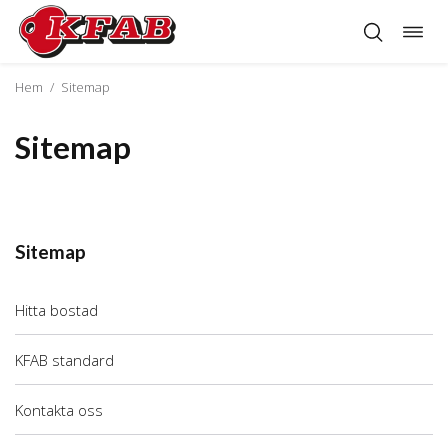
Öppn
Hoppa
navig
till
innehåll
Hem
/
Sitemap
Sitemap
Sitemap
Hitta bostad
KFAB standard
Kontakta oss