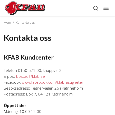
Öppn
Hoppa
navig
till
innehåll
Hem
/
Kontakta oss
Kontakta oss
KFAB Kundcenter
Telefon 0150-571 00, knappval 2
E-post
bostad@kfab.se
Facebook
www.facebook.com/kfabfastigheter
Besöksadress: Tegnérvägen 26 i Katrineholm
Postadress: Box 7, 641 21 Katrineholm
Öppettider
Måndag: 10.00-12.00