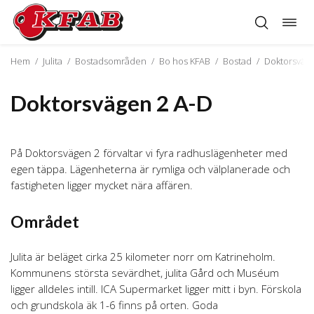
Öppn
Hoppa
navig
till
innehåll
Hem
/
Julita
/
Bostadsområden
/
Bo hos KFAB
/
Bostad
/
Doktorsväge
Doktorsvägen 2 A-D
På Doktorsvägen 2 förvaltar vi fyra radhuslägenheter med
egen täppa. Lägenheterna är rymliga och välplanerade och
fastigheten ligger mycket nära affären.
Området
Julita är beläget cirka 25 kilometer norr om Katrineholm.
Kommunens största sevärdhet, julita Gård och Muséum
ligger alldeles intill. ICA Supermarket ligger mitt i byn. Förskola
och grundskola äk 1-6 finns på orten. Goda