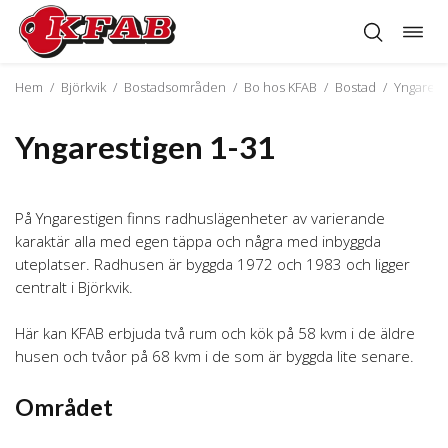
Öppn
Hoppa
navig
till
innehåll
Hem
/
Björkvik
/
Bostadsområden
/
Bo hos KFAB
/
Bostad
/
Yngarest
Yngarestigen 1-31
På Yngarestigen finns radhuslägenheter av varierande
karaktär alla med egen täppa och några med inbyggda
uteplatser. Radhusen är byggda 1972 och 1983 och ligger
centralt i Björkvik.
Här kan KFAB erbjuda två rum och kök på 58 kvm i de äldre
husen och tvåor på 68 kvm i de som är byggda lite senare.
Området