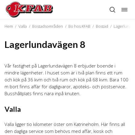
Öppn
Hoppa
navig
till
innehåll
Hem
/
Valla
/
Bostadsområden
/
Bo hos KFAB
/
Bostad
/
Lagerlunda
Lagerlundavägen 8
Vår fastighet på Lagerlundavägen 8 erbjuder boende i
mindre lägenheter. I huset som är i två plan finns ett rum
och kök på 36 kvm och två rum och kök på 68 kvm. Bara 100
m bort finns affär för dagligvaror, apoteks- och postservice.
Busshållplats finns nära inpå knuten.
Valla
Valla ligger tio kilometer öster om Katrineholm. Här finns all
den dagliga service som behövs med affär, kiosk och