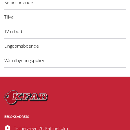
Seniorboende
Tillval
TV utbud
Ungdomsboende
Vår uthyrningspolicy
BESÖKSADRESS
Tegnérvägen 26, Katrineholm