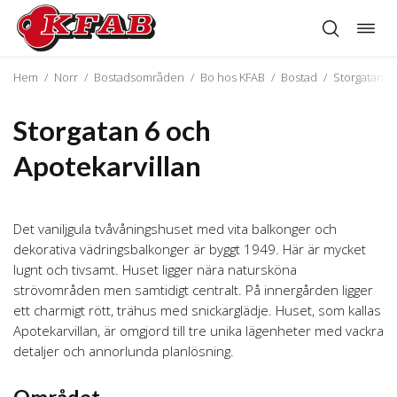
Öppn
Hoppa
navig
till
innehåll
Hem
/
Norr
/
Bostadsområden
/
Bo hos KFAB
/
Bostad
/
Storgatan 6 
Storgatan 6 och
Apotekarvillan
Det vaniljgula tvåvåningshuset med vita balkonger och
dekorativa vädringsbalkonger är byggt 1949. Här är mycket
lugnt och tivsamt. Huset ligger nära natursköna
strövområden men samtidigt centralt. På innergården ligger
ett charmigt rött, trähus med snickarglädje. Huset, som kallas
Apotekarvillan, är omgjord till tre unika lägenheter med vackra
detaljer och annorlunda planlösning.
Området