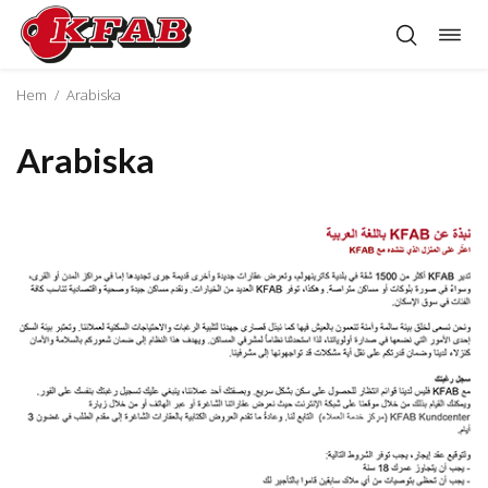
Öppn
Hoppa
navig
till
innehåll
Hem
/
Arabiska
Arabiska