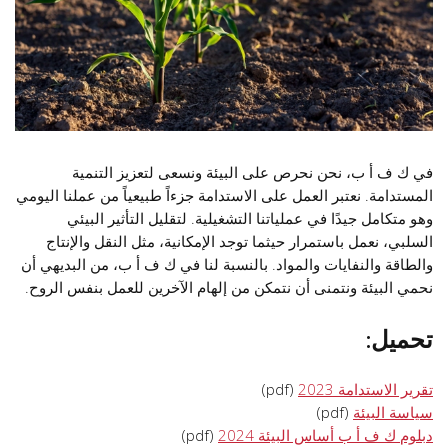
في ك ف أ ب، نحن نحرص على البيئة ونسعى لتعزيز التنمية
المستدامة. نعتبر العمل على الاستدامة جزءاً طبيعياً من عملنا اليومي
وهو متكامل جيدًا في عملياتنا التشغيلية. لتقليل التأثير البيئي
السلبي، نعمل باستمرار حيثما توجد الإمكانية، مثل النقل والإنتاج
والطاقة والنفايات والمواد. بالنسبة لنا في ك ف أ ب، من البديهي أن
نحمي البيئة ونتمنى أن نتمكن من إلهام الآخرين للعمل بنفس الروح.
تحميل:
تقرير الاستدامة 2023
(pdf)
سياسة البيئة
(pdf)
دبلوم ك ف أ ب أساس البيئة 2024
(pdf)