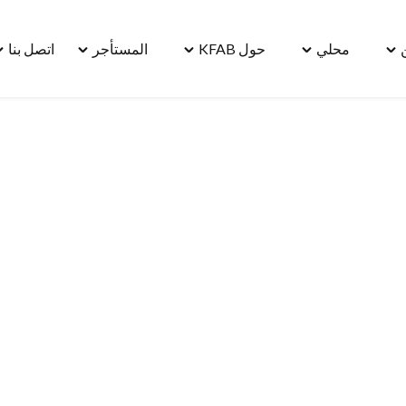
محلي
حول KFAB
المستأجر
اتصل بنا
le
Toggle
Toggle
Toggle
Toggle
"مسكن"
"محلي"
"حول
"المستأجر"
"ا
menu
menu
KFAB"
menu
بنا
u
menu