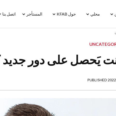
محلي
حول KFAB
المستأجر
اتصل بنا
le
Toggle
Toggle
Toggle
Toggle
"مسكن"
"محلي"
"حول
"المستأجر"
"ا
menu
menu
KFAB"
menu
بنا
u
menu
UNCATEGOR
ت يَحصل على دور جديد 
PUBLISHED 2022