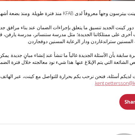
 وجهاً معروفاً لدى KFAB منذ فترة طويلة. ومنذ بضعة أشهر، يعمل كينت كمدير لعمليات الضمان.
ور كينت الجديد تنسيق ما يتعلق بإجراءات الضمان عند بناء مرافق جديد
 أخرى على ممتلكاتنا الجديدة؛ مثل مدرسة ستنساتر، مدرسة يارفن، ق
 المسنين ستراندغاردن ودار الرعاية المسنين دوفجاردن.
برة سابقة بأن الأسئلة الجديدة غالباً ما تنشأ عند إنشاء مبانٍ جديدة. يمك
ص الشائعة التي يتم الإبلاغ عنها. هذا شيء نود معالجته خلال فترة الضما
ديكم أسئلة، فنحن نرحب بكم بحرارة للتواصل مع كينت، عبر الهاتف 0150-571 29، أو البريد الإلكتروني
.
kent.pettersson@k
Sha