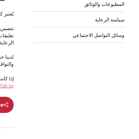
المطبوعات والوثائق
يُعتبر كينت بيترسون
سياسة الرعاية
تتضمن د
وسائل التواصل الاجتماعي
تعليقات
الرعاية
لدينا خ
والنواق
إذا كانت ل
fab.se
re