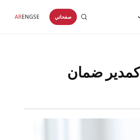
AR
ENG
SE
صفحاتي
Togg
تصل
"
men
كمدير ضمان