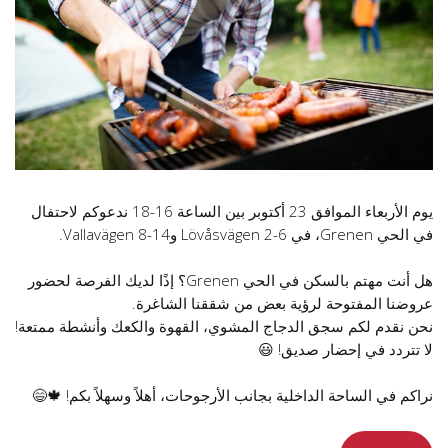
يوم الأربعاء الموافق 23 أكتوبر بين الساعة 16-18 ندعوكم لاحتفال
في الحي Grenen، في Lövåsvägen 2-6 وVallavägen 8-14.
هل أنت مهتم بالسكن في الحي Grenen؟ إذًا لديك الفرصة لحضور
عروضنا المفتوحة لرؤية بعض من شققنا الشاغرة.
نحن نقدم لكم سجق الدجاج المشوي، القهوة والكعك وأنشطة ممتعة!
لا تتردد في إحضار صديق! 😃
نراكم في الساحة الداخلية بجانب الأرجوحات، أهلاً وسهلاً بكم! 🍁😄