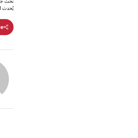
نحث جمي
يُحدث ا
re