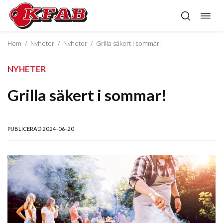
Öppn
Hoppa
navig
till
innehåll
Hem
/
Nyheter
/
Nyheter
/
Grilla säkert i sommar!
NYHETER
Grilla säkert i sommar!
PUBLICERAD 2024-06-20