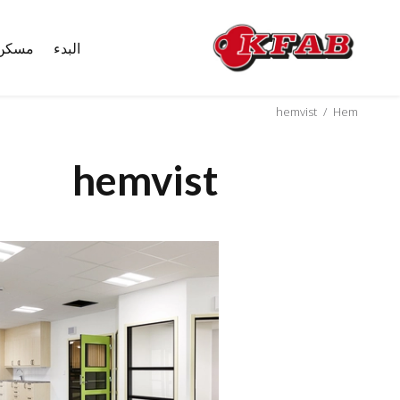
البدء
مسكن
Skip
to
content
hemvist
/
Hem
hemvist