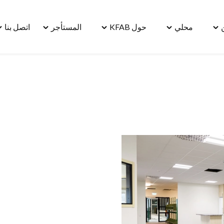
محلي
حول KFAB
المستأجر
اتصل بنا
le
Toggle
Toggle
Toggle
Toggle
"مسكن"
"محلي"
"حول
"المستأجر"
"ا
menu
menu
KFAB"
menu
بنا
u
menu