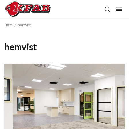
Öppn
Hoppa
navig
till
innehåll
Hem
/
hemvist
hemvist