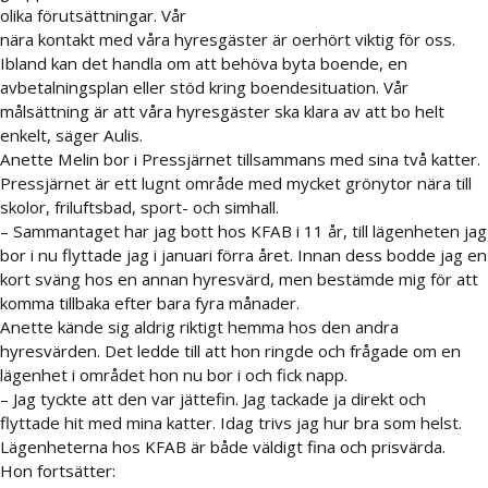
olika förutsättningar. Vår
nära kontakt med våra hyresgäster är oerhört viktig för oss.
Ibland kan det handla om att behöva byta boende, en
avbetalningsplan eller stöd kring boendesituation. Vår
målsättning är att våra hyresgäster ska klara av att bo helt
enkelt, säger Aulis.
Anette Melin bor i Pressjärnet tillsammans med sina två katter.
Pressjärnet är ett lugnt område med mycket grönytor nära till
skolor, friluftsbad, sport- och simhall.
– Sammantaget har jag bott hos KFAB i 11 år, till lägenheten jag
bor i nu flyttade jag i januari förra året. Innan dess bodde jag en
kort sväng hos en annan hyresvärd, men bestämde mig för att
komma tillbaka efter bara fyra månader.
Anette kände sig aldrig riktigt hemma hos den andra
hyresvärden. Det ledde till att hon ringde och frågade om en
lägenhet i området hon nu bor i och fick napp.
– Jag tyckte att den var jättefin. Jag tackade ja direkt och
flyttade hit med mina katter. Idag trivs jag hur bra som helst.
Lägenheterna hos KFAB är både väldigt fina och prisvärda.
Hon fortsätter: