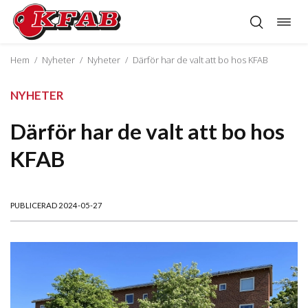
Öppn
Hoppa
navig
till
innehåll
Hem
/
Nyheter
/
Nyheter
/
Därför har de valt att bo hos KFAB
NYHETER
Därför har de valt att bo hos
KFAB
PUBLICERAD 2024-05-27