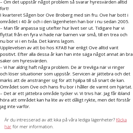
– Om det uppstår något problem så svarar hyresvärden alltid
fort!
I kvarteret Sågen bor Ove Broberg med sin fru. Ove har bott i
området i 40 år och i den lägenheten han bor i nu sedan 2005.
– Man får anpassa sig utefter hur livet ser ut. Tidigare har vi
flyttat från en fyra vi hade när barnen var små, till en trea och
nu bor vi i en tvåa. Det känns lagom.
Upplevelsen av att bo hos KFAB har enligt Ove alltid varit
positivt. Efter alla dessa år kan han inte säga något annat än bra
saker om hyresvärden.
– Vi har aldrig haft några problem. De är trevliga när vi ringer
och löser situationer som uppstår. Servicen är jättebra och det
märks att de anstränger sig för att hjälpa till så snart de kan.
Området som Ove och hans fru bor i håller de varmt om hjärtat.
– Det är ett jättebra område tycker vi. Vi trivs här. Jag får ibland
höra att området kan ha lite av ett dåligt rykte, men det förstår
jag inte varför.
Är du intresserad av att kika på våra lediga lägenheter?
Klicka
här
för mer information.