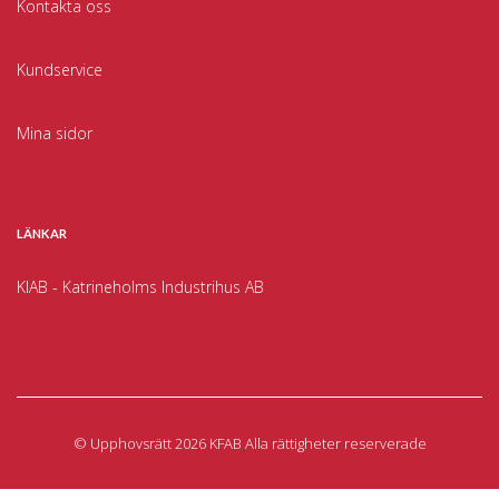
Kontakta oss
Kundservice
Mina sidor
LÄNKAR
KIAB - Katrineholms Industrihus AB
©
Upphovsrätt 2026 KFAB Alla rättigheter reserverade