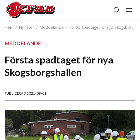
Öppn
Hoppa
navig
till
innehåll
Hem
/
Nyheter
/
Meddelande
/
Första spadtaget för nya Skogsborgsha
MEDDELANDE
Första spadtaget för nya
Skogsborgshallen
PUBLICERAD 2021-09-01