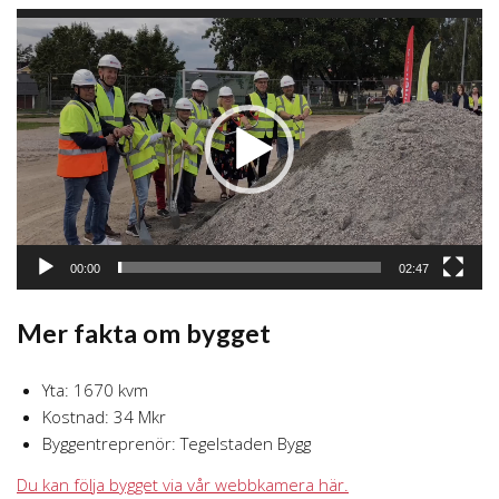
Videospelare
00:00
02:47
Mer fakta om bygget
Yta: 1670 kvm
Kostnad: 34 Mkr
Byggentreprenör: Tegelstaden Bygg
Du kan följa bygget via vår webbkamera här.