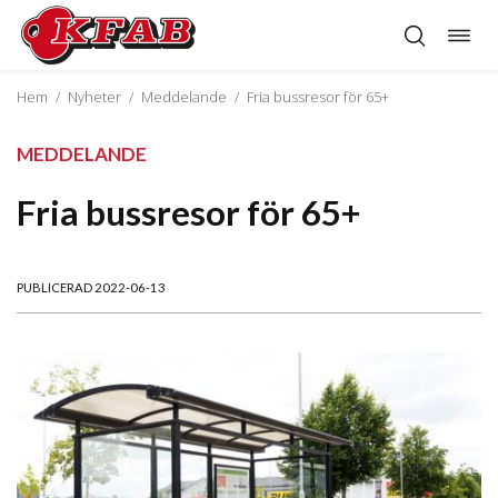
Öppn
Hoppa
navig
till
innehåll
Hem
/
Nyheter
/
Meddelande
/
Fria bussresor för 65+
MEDDELANDE
Fria bussresor för 65+
PUBLICERAD 2022-06-13