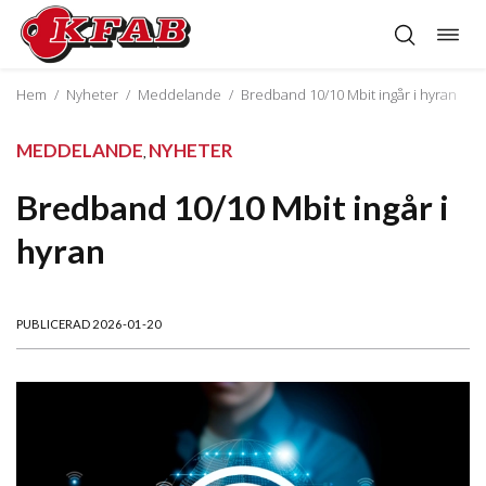
Öppn
Hoppa
navig
till
innehåll
Hem
/
Nyheter
/
Meddelande
/
Bredband 10/10 Mbit ingår i hyran
MEDDELANDE
NYHETER
,
Bredband 10/10 Mbit ingår i
hyran
PUBLICERAD 2026-01-20