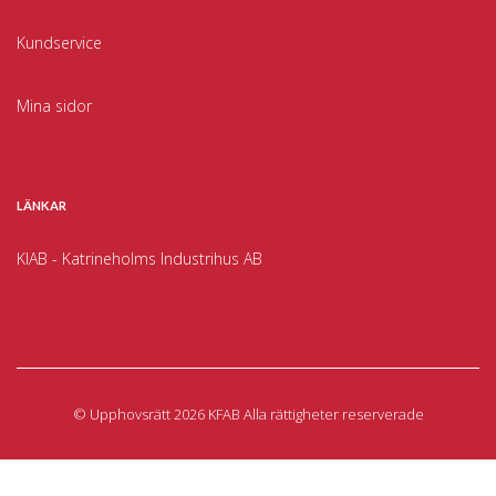
Kundservice
Mina sidor
LÄNKAR
KIAB - Katrineholms Industrihus AB
©
Upphovsrätt 2026 KFAB Alla rättigheter reserverade