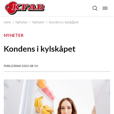
Öppn
Hoppa
navig
till
innehåll
Hem
/
Nyheter
/
Nyheter
/
Kondens i kylskåpet
NYHETER
Kondens i kylskåpet
PUBLICERAD 2023-08-10