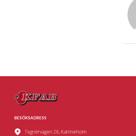
BESÖKSADRESS
Tegnérvägen 26, Katrineholm