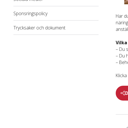
Sponsringspolicy
Har du
närin
Trycksaker och dokument
anstä
Vilka
– Du s
– Du h
– Beh
Klicka
D