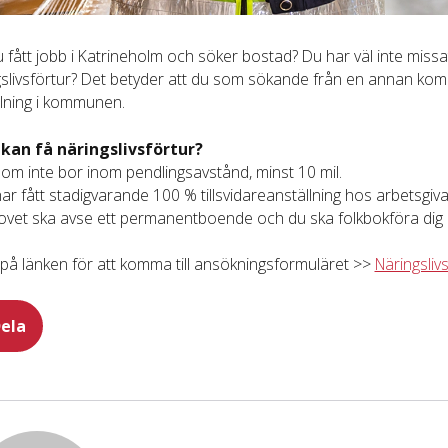
 fått jobb i Katrineholm och söker bostad? Du har väl inte mis
gslivsförtur? Det betyder att du som sökande från en annan kom
llning i kommunen.
 kan få näringslivsförtur?
om inte bor inom pendlingsavstånd, minst 10 mil.
ar fått stadigvarande 100 % tillsvidareanställning hos arbetsgi
ovet ska avse ett permanentboende och du ska folkbokföra dig
 på länken för att komma till ansökningsformuläret >>
Näringsliv
ela