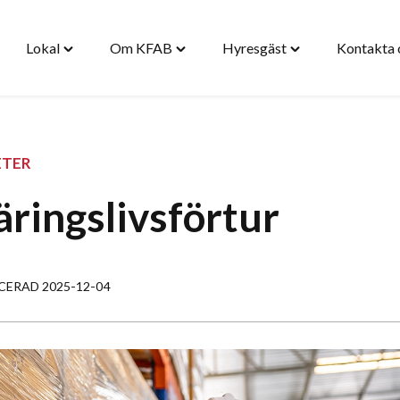
Lokal
Om KFAB
Hyresgäst
Kontakta 
gle
Toggle
Toggle
Toggle
stad"
"Lokal"
"Om
"Hyresgäst"
nu
menu
KFAB"
menu
menu
ETER
ringslivsförtur
CERAD 2025-12-04