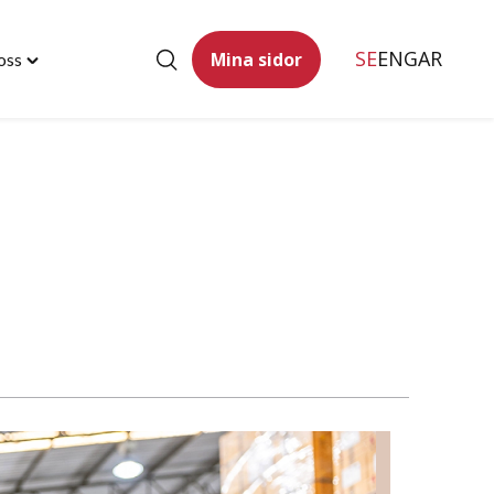
SE
ENG
AR
Mina sidor
oss
Toggle
"Kontakta
oss"
menu