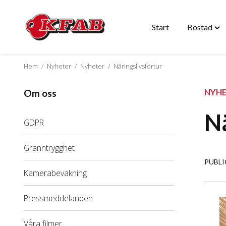
Start
Bostad
Hoppa
Tog
till
"Bo
innehåll
me
Hem
/
Nyheter
/
Nyheter
/
Näringslivsförtur
NYH
Om oss
Nä
GDPR
Granntrygghet
PUBLI
Kamerabevakning
Pressmeddelanden
Våra filmer