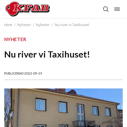
Öppn
Hoppa
navig
till
innehåll
Hem
/
Nyheter
/
Nyheter
/
Nu river vi Taxihuset!
NYHETER
Nu river vi Taxihuset!
PUBLICERAD 2022-09-19