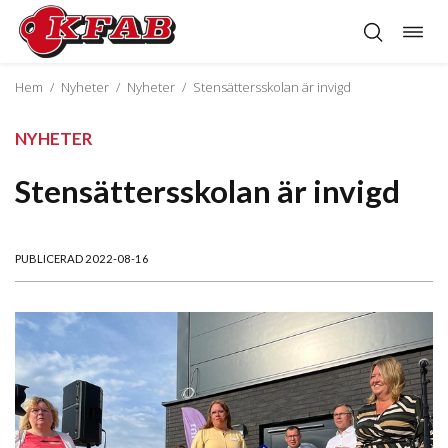
Öppn
Hoppa
navig
till
innehåll
Hem
/
Nyheter
/
Nyheter
/
Stensättersskolan är invigd
NYHETER
Stensättersskolan är invigd
PUBLICERAD 2022-08-16