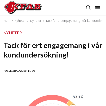
Öppn
Hoppa
navig
till
innehåll
Hem
/
Nyheter
/
Nyheter
/
Tack för ert engagemang i vår kundundersö
NYHETER
Tack för ert engagemang i vår
kundundersökning!
PUBLICERAD 2025-11-06