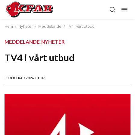
Öppn
Hoppa
navig
till
innehåll
Hem
/
Nyheter
/
Meddelande
/
TV4 i vårt utbud
MEDDELANDE
NYHETER
,
TV4 i vårt utbud
PUBLICERAD 2026-01-07