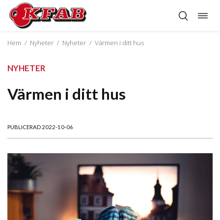
Öppn
Hoppa
navig
till
innehåll
Hem
/
Nyheter
/
Nyheter
/
Värmen i ditt hus
NYHETER
Värmen i ditt hus
PUBLICERAD 2022-10-06